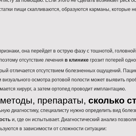
нтисту за помощью. Если этого не сделать возникает риск 
статки пищи скапливаются, образуются карманы, которые не
признаки, она перейдет в острую фазу с тошнотой, головно
, поэтому отсутствие лечения
в клинике
грозит потерей одно
рый отличается отсутствием болезненных ощущений. Пацие
 и визуального осмотра ротовой полости может выявить пр
мается хирург, а затем ортопед проводит имплантацию.
 методы, препараты,
сколько с
ную диагностику, специалисту нужно определить вид болез
ость
и, где он испытывает. Диагностический анализ позвол
льзуются в зависимости от сложности ситуации: