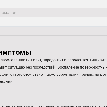
арманов
имптомы
заболевания: гингивит, пародонтит и пародонтоз. Гингиви
вит ситуацию без последствий. Воспаление поверхностных 
убами или его отсутствие. Также вероятными причинами мо
евания
: