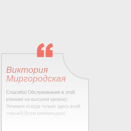
Виктория
О
Миргородская
Вы
др
Спасибо) Обслуживание в этой
фи
клинике на высшем уровне)
ре
Лечимся всегда только здесь всей
по
семьей) Всем рекомендую)
ле
ни