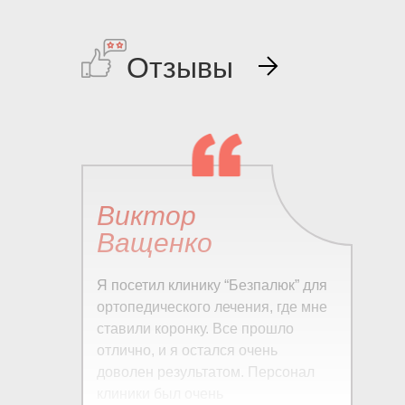
Отзывы
Виктор
Ващенко
Я посетил клинику “Безпалюк” для
ортопедического лечения, где мне
ставили коронку. Все прошло
отлично, и я остался очень
доволен результатом. Персонал
клиники был очень