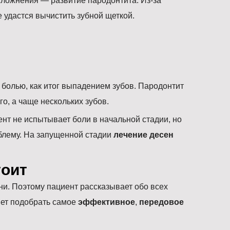
осложнения — развитие пародонтита. Из-за
 удастся вычистить зубной щеткой.
й болью, как итог выпадением зубов. Пародонтит
го, а чаще нескольких зубов.
нт не испытывает боли в начальной стадии, но
облему. На запущенной стадии
лечение десен
тоит
ни. Поэтому пациент рассказывает обо всех
яет подобрать самое
эффективное
,
передовое