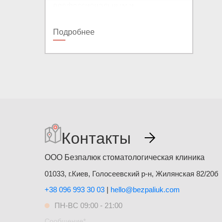
профессиональным и
дружелюбным. Полностью доволен
результатом и обслуживанием!
Подробнее
Контакты
ООО Безпалюк стоматологическая клиника
01033, г.Киев, Голосеевский р-н, Жилянская 82/20б
+38 096 993 30 03
|
hello@bezpaliuk.com
ПН-ВС 09:00 - 21:00
Сообщение*