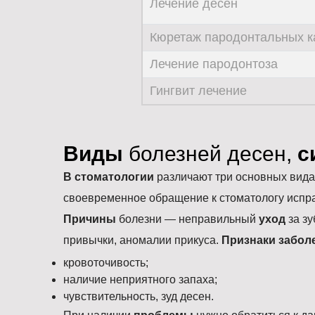
Лечение десен
Кюретаж пародонтальных к
Лечение пародонтоза
Гингвит лечение
Виды
болезней десен,
с
В стоматологии
различают три основных вида 
своевременное обращение к стоматологу испра
Причины
болезни — неправильный
уход
за з
привычки, аномалии прикуса.
Признаки забол
кровоточивость;
наличие неприятного запаха;
чувствительность, зуд десен.