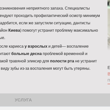
возникновения неприятного запаха. Специалисты
ендуют проходить профилактический осмотр минимум
адобится, если же запустили ситуацию, дантисты
айон
Киева
) помогут устранит проблему максимально
ые.
осле кариеса
у взрослых
и детей— воспаление
читают
больные десна
проблемой временной и
какой травяной эликсир для
полости рта
не устранит
Е
 виду зубы из-за воспаления могут быть утеряны.
В
П
УСЛУГА