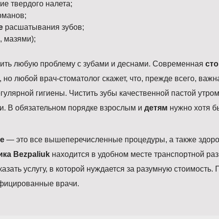
ие твердого налета;
рманов;
е
расшатывания зубов;
, мазями);
ить любую проблему с зубами и деснами. Современная
сто
но любой врач-стоматолог скажет, что, прежде всего, важ
егулярной гигиены. Чистить зубы качественной пастой утро
щи. В обязательном порядке взрослым и
детям
нужно хотя б
ие
— это все вышеперечисленные процедуры, а также здор
ка Bezpaliuk
находится в удобном месте транспортной раз
казать услугу, в которой нуждается за разумную стоимость.
ифицированные врачи.