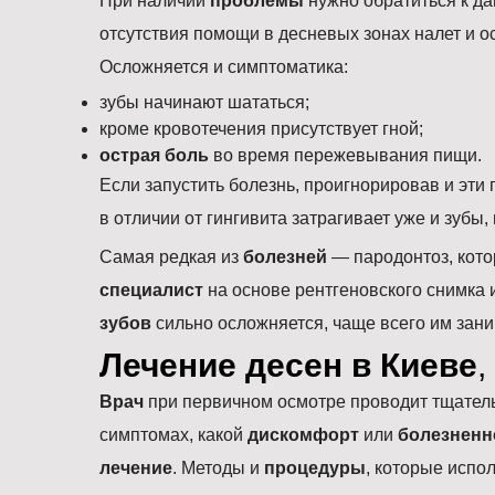
При наличии
проблемы
нужно обратиться к да
отсутствия помощи в десневых зонах налет и о
Осложняется и симптоматика:
зубы начинают шататься;
кроме кровотечения присутствует гной;
острая боль
во время пережевывания пищи.
Если запустить болезнь, проигнорировав и эти 
в отличии от гингивита затрагивает уже и зубы
Самая редкая из
болезней
— пародонтоз, кото
специалист
на основе рентгеновского снимка
зубов
сильно осложняется, чаще всего им зани
Лечение десен в Киеве
,
Врач
при первичном осмотре проводит тщатель
симптомах, какой
дискомфорт
или
болезненн
лечение
. Методы и
процедуры
, которые испо