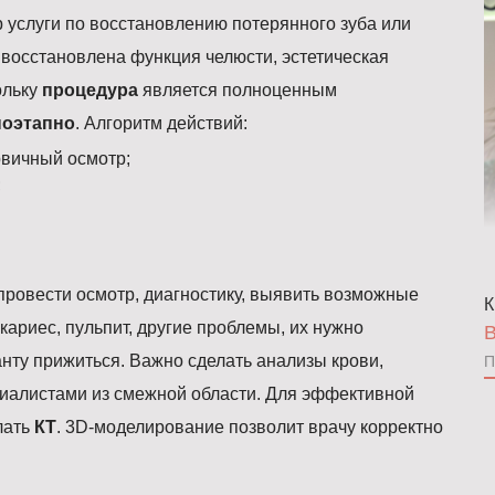
 услуги по восстановлению потерянного зуба или
 восстановлена функция челюсти, эстетическая
ольку
процедура
является полноценным
поэтапно
. Алгоритм действий:
рвичный осмотр;
;
ровести осмотр, диагностику, выявить возможные
К
кариес, пульпит, другие проблемы, их нужно
В
нту прижиться. Важно сделать анализы крови,
П
иалистами из смежной области. Для эффективной
лать
КТ
. 3D-моделирование позволит врачу корректно