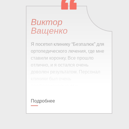
Виктор
Ващенко
Я посетил клинику “Безпалюк” для
ортопедического лечения, где мне
ставили коронку. Все прошло
отлично, и я остался очень
доволен результатом. Персонал
клиники был очень
профессиональным и
дружелюбным. Полностью доволен
результатом и обслуживанием!
Подробнее