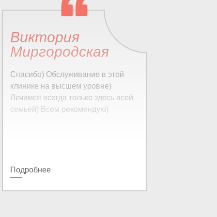
Виктория
О
Миргородская
Вы
др
Спасибо) Обслуживание в этой
фи
клинике на высшем уровне)
ре
Лечимся всегда только здесь всей
по
семьей) Всем рекомендую)
ле
ни
пр
кл
ур
Подробнее
По