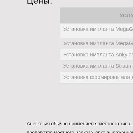
Цены:
УСЛ
Установка импланта Mega
Установка импланта MegaG
Установка импланта Ankylo
Установка импланта Strau
Установка формирователя 
Анестезия обычно применяется местного типа,
препаратов местного наркоза, ярко выраженн