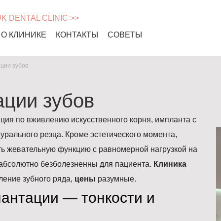
UK DENTAL CLINIC >>
О КЛИНИКЕ
КОНТАКТЫ
СОВЕТЫ
ции зубов
ции зубов
ция по вживлению искусственного корня, импланта с
урального резца. Кроме эстетического момента,
ь жевательную функцию с равномерной нагрузкой на
абсолютно безболезненны для пациента.
Клиника
ление зубного ряда,
цены
разумные.
антации — тонкости и