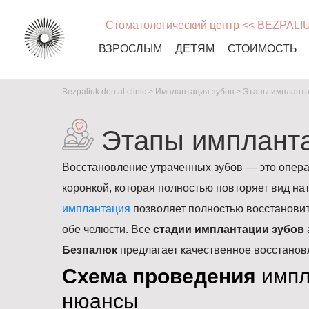
Стоматологический центр << BEZPALI
ВЗРОСЛЫМ
ДЕТЯМ
СТОИМОСТЬ
Bezpaliuk dental clinic
>
Имплантация зубов
>
Этапы импланта
Этапы импланта
Восстановление утраченных зубов — это опера
коронкой, которая полностью повторяет вид нат
имплантация
позволяет полностью восстановит
обе челюсти. Все
стадии имплантации зубов
Безпалюк
предлагает качественное восстанов
Схема проведения
импл
нюансы