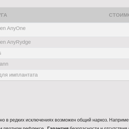
УГА
СТОИМО
Gen AnyOne
en AnyRydge
s
mann
для имплантата
 но в редких исключениях возможен общий наркоз. Наприм
ом рвотном рефлексе.
Гарантия
безопасности и отсутствия