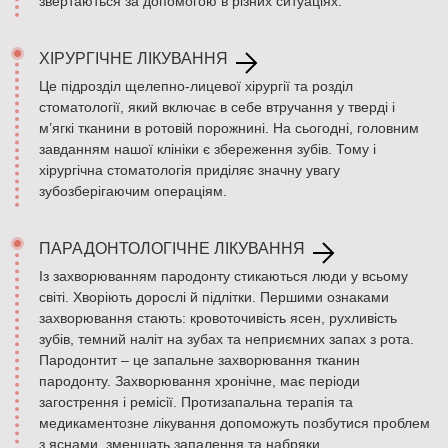
звертаються за допомогою в різних ситуаціях.
ХІРУРГІЧНЕ ЛІКУВАННЯ
Це підрозділ щелепно-лицевої хірургії та розділ
стоматології, який включає в себе втручання у тверді і
м’ягкі тканини в ротовій порожнині. На сьогодні, головним
завданням нашої клініки є збереження зубів. Тому і
хірургічна стоматологія приділяє значну увагу
зубозберігаючим операціям.
ПАРАДОНТОЛОГІЧНЕ ЛІКУВАННЯ
Із захворюванням пародонту стикаються люди у всьому
світі. Хворіють дорослі й підлітки. Першими ознаками
захворювання стають: кровоточивість ясен, рухливість
зубів, темний наліт на зубах та неприємних запах з рота.
Пародонтит – це запальне захворювання тканин
пародонту. Захворювання хронічне, має періоди
загострення і ремісії. Протизапальна терапія та
медикаментозне лікування допоможуть позбутися проблем
з яснами, зменшать запалення та набряки.