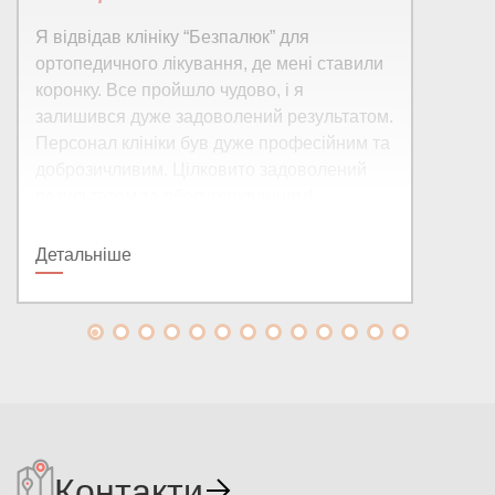
Я відвідав клініку “Безпалюк” для
ортопедичного лікування, де мені ставили
коронку. Все пройшло чудово, і я
залишився дуже задоволений результатом.
Персонал клініки був дуже професійним та
доброзичливим. Цілковито задоволений
результатом та обслуговуванням!
Детальніше
Контакти