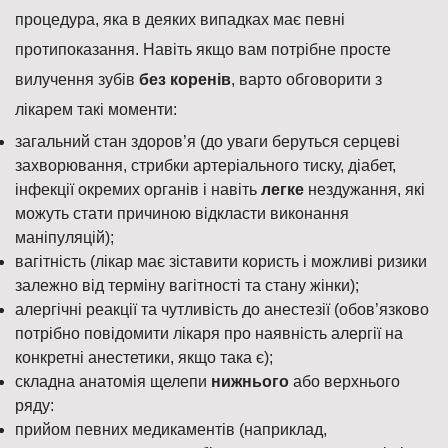
процедура, яка в деяких випадках має певні
протипоказання. Навіть якщо вам потрібне просте
вилучення зубів
без коренів
, варто обговорити з
лікарем такі моменти:
загальний стан здоров’я (до уваги беруться серцеві
захворювання, стрибки артеріального тиску, діабет,
інфекції окремих органів і навіть
легке
нездужання, які
можуть стати причиною відкласти виконання
маніпуляцій);
вагітність (лікар має зіставити користь і можливі ризики
залежно від терміну вагітності та стану жінки);
алергічні реакції та чутливість до анестезії (обов’язково
потрібно повідомити лікаря про наявність алергії на
конкретні анестетики, якщо така є);
складна анатомія щелепи
нижнього
або верхнього
ряду:
прийом певних медикаментів (наприклад,