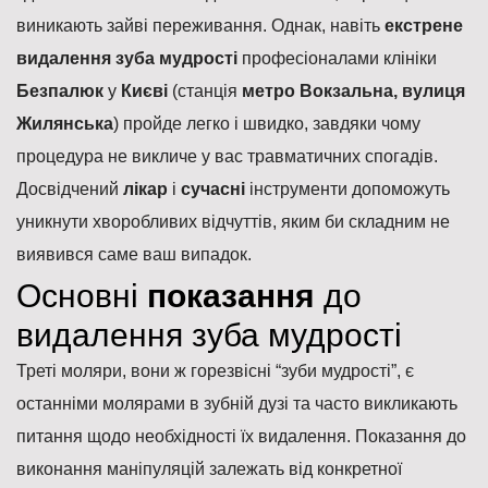
виникають зайві переживання. Однак, навіть
екстрене
видалення зуба мудрості
професіоналами клініки
Безпалюк
у
Києві
(станція
метро Вокзальна, вулиця
Жилянська
) пройде легко і швидко, завдяки чому
процедура не викличе у вас травматичних спогадів.
Досвідчений
лікар
і
сучасні
інструменти допоможуть
уникнути хворобливих відчуттів, яким би складним не
виявився саме ваш випадок.
Основні
показання
до
видалення зуба мудрості
Треті моляри, вони ж горезвісні “зуби мудрості”, є
останніми молярами в зубній дузі та часто викликають
питання щодо необхідності їх видалення. Показання до
виконання маніпуляцій залежать від конкретної