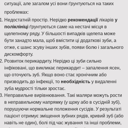
ситуації, але загалом усі вони ґрунтуються на таких
проблемах:
Недостатній простір. Нерідко
рекомендації
лікарів
у
поліклініці
ґрунтуються саме на нестачі місця в
щелепному ряду. У більшості випадків щелепа може
бути занадто мала, щоб вмістити ці додаткові зуби, а
отже, є шанс зсуву інших зубів, появи болю і загального
дискомфорту.
Розвиток перикардиту. Нерідко ці зуби сильно
інфіковані, що викликає перикардит – запалення ясен,
що оточують зуб. Якщо воно стає хронічним або
призводить до інфекції, то
необхідність
у видаленні
зуба мудрості тільки зростає.
Неправильне вирівнювання. Такі маляри можуть рости
в неправильному напрямку (у щоку або в сусідній зуб),
порушуючи нормальне положення сусідів. У результаті
пацієнт отримує зміщення зубних рядів, кривий зуб (або
навіть не один), болі під час жування та інші проблеми,