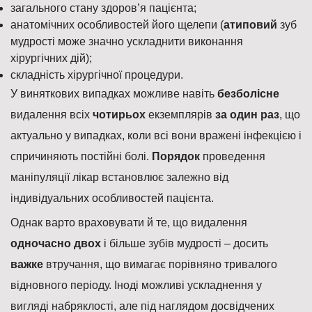
загального стану здоров’я пацієнта;
анатомічних особливостей його щелепи (
атиповий
зуб
мудрості може значно ускладнити виконання
хірургічних дій);
складність хірургічної процедури.
У виняткових випадках можливе навіть
безболісне
видалення всіх
чотирьох
екземплярів
за один раз
, що
актуально у випадках, коли всі вони вражені інфекцією і
спричиняють постійні болі.
Порядок
проведення
маніпуляції лікар встановлює залежно від
індивідуальних особливостей пацієнта.
Однак варто враховувати й те, що видалення
одночасно двох
і більше зубів мудрості – досить
важке
втручання, що вимагає порівняно тривалого
відновного періоду. Іноді можливі ускладнення у
вигляді набряклості, але під наглядом досвідчених