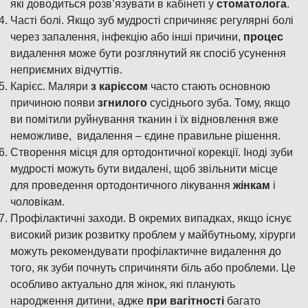
які доводиться розв’язувати в кабінеті у
стоматолога
.
Часті болі. Якщо зуб мудрості спричиняє регулярні болі
через запалення, інфекцію або інші причини,
процес
видалення може бути розглянутий як спосіб усунення
неприємних відчуттів.
Карієс. Маляри
з карієсом
часто стають основною
причиною появи
згнилого
сусіднього зуба. Тому, якщо
ви помітили руйнування тканин і їх відновлення вже
неможливе, видалення – єдине правильне рішення.
Створення місця для ортодонтичної корекції. Іноді зуби
мудрості можуть бути видалені, щоб звільнити місце
для проведення ортодонтичного лікування
жінкам
і
чоловікам.
Профілактичні заходи. В окремих випадках, якщо існує
високий ризик розвитку проблем у майбутньому, хірурги
можуть рекомендувати профілактичне видалення до
того, як зуби почнуть спричиняти біль або проблеми. Це
особливо актуально для жінок, які планують
народження дитини, адже
при вагітності
багато