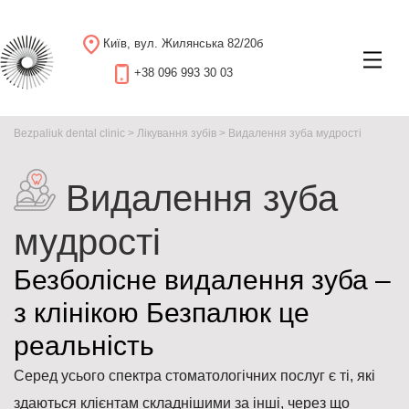
Київ, вул. Жилянська 82/20б
+38 096 993 30 03
Bezpaliuk dental clinic
>
Лікування зубів
>
Видалення зуба мудрості
Видалення зуба
мудрості
Безболісне видалення зуба –
з клінікою Безпалюк це
реальність
Серед усього спектра стоматологічних послуг є ті, які
здаються клієнтам складнішими за інші, через що