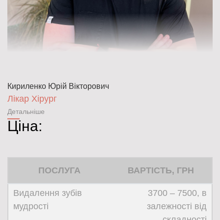
Кириленко Юрій Вікторович
Лікар Хірург
Детальніше
Ціна:
ПОСЛУГА
ВАРТІСТЬ, ГРН
Видалення зубів
3700 – 7500, в
мудрості
залежності від
складності