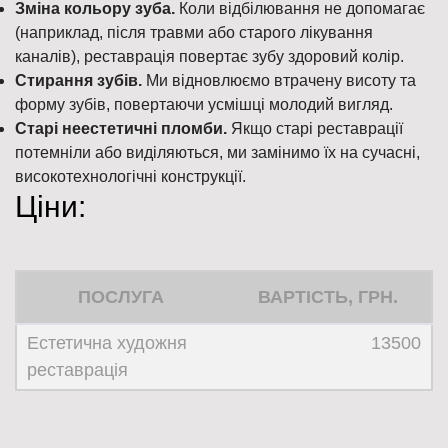
Зміна кольору зуба.
Коли відбілювання не допомагає
(наприклад, після травми або старого лікування
каналів), реставрація повертає зубу здоровий колір.
Стирання зубів.
Ми відновлюємо втрачену висоту та
форму зубів, повертаючи усмішці молодий вигляд.
Старі неестетичні пломби.
Якщо старі реставрації
потемніли або виділяються, ми замінимо їх на сучасні,
високотехнологічні конструкції.
Ціни:
ПОСЛУГА
ВАРТІСТЬ, ГРН.
Естетична художня
13500
реставрація