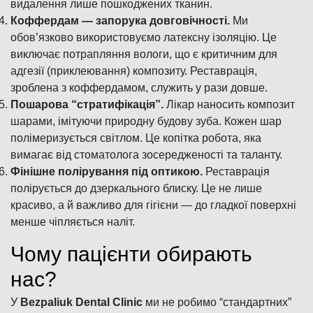
видалення лише пошкоджених тканин.
Коффердам — запорука довговічності.
Ми
обов’язково використовуємо латексну ізоляцію. Це
виключає потрапляння вологи, що є критичним для
адгезії (приклеювання) композиту. Реставрація,
зроблена з коффердамом, служить у рази довше.
Пошарова “стратифікація”.
Лікар наносить композит
шарами, імітуючи природну будову зуба. Кожен шар
полімеризується світлом. Це копітка робота, яка
вимагає від стоматолога зосередженості та таланту.
Фінішне полірування під оптикою.
Реставрація
полірується до дзеркального блиску. Це не лише
красиво, а й важливо для гігієни — до гладкої поверхні
менше чіпляється наліт.
Чому пацієнти обирають
нас?
У
Bezpaliuk Dental Clinic
ми не робимо “стандартних”