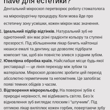
have для естетики?
Дентальний мікроскоп перетворює роботу стоматолога
на мікрохірургічну процедуру. Коли мова йде про
естетичну зону усмішки, кожен мікрон має значення.
Ідеальний підбір відтінків.
Натуральний зуб не
однотонний: він має різні градієнти кольору та ступені
прозорості. Під збільшенням лікар бачить найтонші
нюанси емалі та дентину, що дозволяє підібрати
композит так, щоб він повністю злився з рідним зубом.
Ювелірна обробка країв.
Найслабше місце будь-якої
реставрації — це лінія переходу між зубом та
матеріалом. Мікроскоп дозволяє зробити цей перехід
абсолютно герметичним та непомітним. Це запобігає
появі темних обідків з часом.
Відтворення мікрорельєфу.
На поверхні зубів є
природні нерівності, які відбивають світло. Без їх
відновлення зуб виглядає плоским і “штучним”. Під
оптикою лікар виліплює кожен горбик, повертаючи зубу