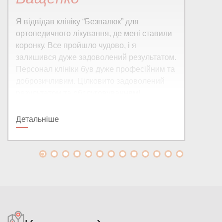
Я відвідав клініку “Безпалюк” для
ортопедичного лікування, де мені ставили
коронку. Все пройшло чудово, і я
залишився дуже задоволений результатом.
Персонал клініки був дуже професійним та
доброзичливим. Цілковито задоволений
результатом та обслуговуванням!
Детальніше