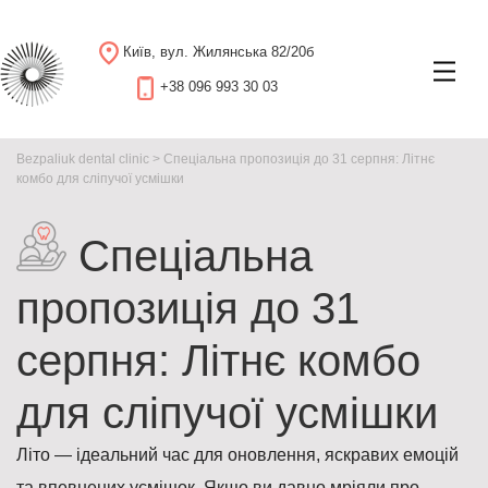
Київ, вул. Жилянська 82/20б
+38 096 993 30 03
Bezpaliuk dental clinic
>
Спеціальна пропозиція до 31 серпня: Літнє
комбо для сліпучої усмішки
Спеціальна
пропозиція до 31
серпня: Літнє комбо
для сліпучої усмішки
Літо — ідеальний час для оновлення, яскравих емоцій
та впевнених усмішок. Якщо ви давно мріяли про