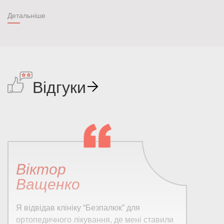
Детальніше
Відгуки
Віктор
Ващенко
Я відвідав клініку “Безпалюк” для
ортопедичного лікування, де мені ставили