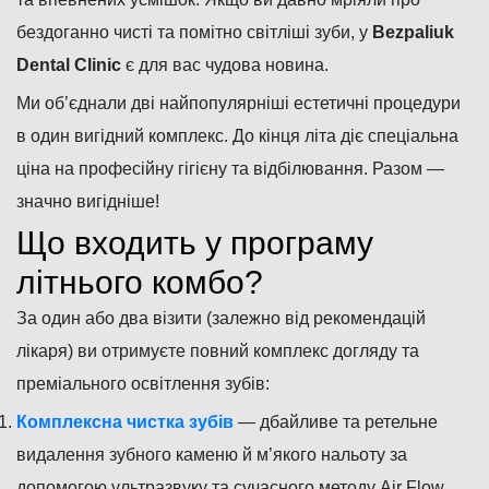
бездоганно чисті та помітно світліші зуби, у
Bezpaliuk
Dental Clinic
є для вас чудова новина.
Ми об’єднали дві найпопулярніші естетичні процедури
в один вигідний комплекс. До кінця літа діє спеціальна
ціна на професійну гігієну та відбілювання. Разом —
значно вигідніше!
Що входить у програму
літнього комбо?
За один або два візити (залежно від рекомендацій
лікаря) ви отримуєте повний комплекс догляду та
преміального освітлення зубів:
Комплексна чистка зубів
— дбайливе та ретельне
видалення зубного каменю й м’якого нальоту за
допомогою ультразвуку та сучасного методу Air Flow.