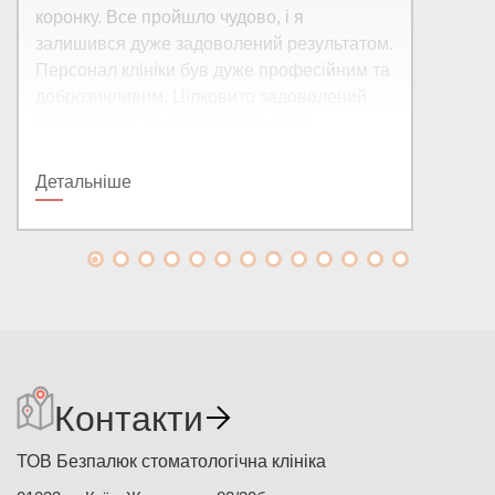
коронку. Все пройшло чудово, і я
залишився дуже задоволений результатом.
Персонал клініки був дуже професійним та
доброзичливим. Цілковито задоволений
результатом та обслуговуванням!
Детальніше
Контакти
ТОВ Безпалюк стоматологічна клініка