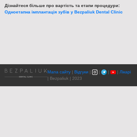
Дізнайтеся більше про вартість та етапи процедури:
Одноетапна імплантація зубів у Bezpaliuk Dental Clinic
Мапа сайту
|
Відгуки
|
|
|
|
Лікарі
| Bezpaliuk | 2023