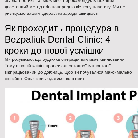
3D-діагностики та, можливо, порекомендує класичний
двоетапний метод або попередню кісткову пластику. Ми не
ризикуємо вашим здоров’ям заради швидкості.
Як проходить процедура в
Bezpaliuk Dental Clinic: 4
кроки до нової усмішки
Ми розуміємо, що будь-яка операція викликає хвилювання.
Тому в нашій клініці процес одноетапної імплантації
відпрацьований до дрібниць, щоб ви почувалися максимально
спокійно. Ось як виглядатиме ваш візит: