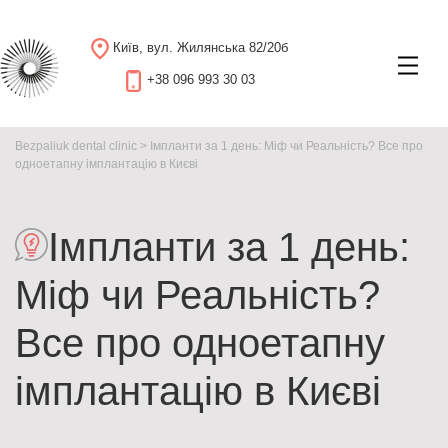
Київ, вул. Жилянська 82/20б
+38 096 993 30 03
Bezpaliuk dental clinic
>
Імпланти за 1 день: Міф чи Реальність? Все про
одноетапну імплантацію в Києві
Імпланти за 1 день:
Міф чи Реальність?
Все про одноетапну
імплантацію в Києві