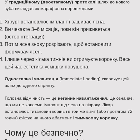
У
традиційному (двоетапному) протоколі
шлях до нового
зуба виглядає як марафон із перешкодами:
Хірург встановлює імплант і зашиває ясна.
Ви чекаєте 3–6 місяців, поки він приживеться
(остеоінтеграція).
Потім ясна знову розрізають, щоб встановити
формувач ясен.
І лише через кілька тижнів ви отримуєте коронку. Весь
цей час естетика усмішки порушена.
Одноетапна імплантація
(Immediate Loading) скорочує цей
шлях до одного спринту.
Головна відмінність — це
негайне навантаження
. Це означає,
що ми не ховаємо імплант під ясна на півроку. Лікар
встановлює титановий корінь і в той же візит (або протягом 72
годин) фіксує на нього абатмент і
тимчасову коронку
.
Чому це безпечно?