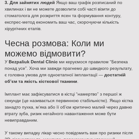
3. Для зайнятих людей
Якщо ваш графік розписаний по
хвилинах і ви не можете дозволити собі часті візити до
стоматолога для розкриття ясен та формування контуру,
експрес-метод економить ваш час, скорочуючи кількість
хірургічних етапів.
Чесна розмова: Коли ми
можемо відмовити?
У
Bezpaliuk Dental Clinic
ми керуємося правилом “Безпека
понад усе”. Хоча ми завжди прагнемо до швидкого результату,
є головна умова для одноетапної імплантації —
достатній
об’єм та якість кісткової тканини
.
Імплант має зафіксуватися в кістці “намертво” з першої ж
секунди (це називається первинною стабільністю). Якщо кістка
занадто пухка, м’яка або її об’єм критично малий через давню
втрату зуба, ризик негайного навантаження може бути
невиправданим.
У такому випадку лікар чесно повідомить вам про ризики після