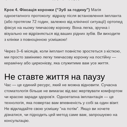
Крок 4. Фіксація коронки (“Зуб за годину”)
Магія
одноетапного протоколу: відразу після встановлення імпланта
(або протягом 72 годин, залежно від клінічної ситуації) ортопед
фіксує на ньому тимчасову коронку. Вона легка, зручна і
візуально не відрізняється від ваших рідних зубів. Ви виходите
з клініки з повноцінною усмішкою!
Через 3–6 місяців, коли імплант повністю зростеться з кісткою,
ми просто замінимо легку тимчасову коронку на постійну —
керамічну або цирконієву, яка служитиме вам усе життя.
Не ставте життя на паузу
Час — це єдиний ресурс, який не можна відновити. Сучасна
стоматологія більше не вимагає від вас жертвувати комфортом
чи красою заради здоров’я. Одноетапна імплантація — це
технологія, яка повертає вам впевненість у собі за один візит.
Не відкладайте свою усмішку “на потім”. Якщо ви хочете
дізнатися, чи підходить цей метод саме вам, запрошуємо на
консультацію.