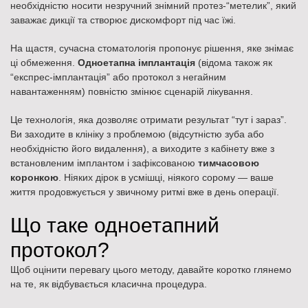
необхідністю носити незручний знімний протез-“метелик”, який
заважає дикції та створює дискомфорт під час їжі.
На щастя, сучасна стоматологія пропонує рішення, яке знімає
ці обмеження.
Одноетапна імплантація
(відома також як
“експрес-імплантація” або протокол з негайним
навантаженням) повністю змінює сценарій лікування.
Це технологія, яка дозволяє отримати результат “тут і зараз”.
Ви заходите в клініку з проблемою (відсутністю зуба або
необхідністю його видалення), а виходите з кабінету вже з
встановленим імплантом і зафіксованою
тимчасовою
коронкою
. Ніяких дірок в усмішці, ніякого сорому — ваше
життя продовжується у звичному ритмі вже в день операції.
Що таке одноетапний
протокол?
Щоб оцінити перевагу цього методу, давайте коротко глянемо
на те, як відбувається класична процедура.