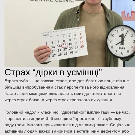
Страх “дірки в усмішці”
Втрата зуба — це завжди стрес, але для багатьох пацієнтів ще
більшим випробуванням стає перспектива його відновлення.
Часто люди місяцями відкладають візит до стоматолога не
через страх болю, а через страх тривалого очікування.
Головний недолік класичної “двоетапної” імплантації — це час.
Перспектива ходити 3–6 місяців із “прогалиною” в зубному
ряду (поки імплант приживається під яснами) лякає. Соціально
активним людям важко змиритися з естетичним дефектом або