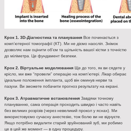
Крок 1. 3D-Діагностика та планування
Все починається з
комп’ютерної томографії (КТ). Ми не діємо наосліп. Знімок
дозволяє нам оцінити об’єм та щільність вашої кістки з точністю
до міліметра. Це фундамент безпеки.
Крок 2. Віртуальне моделювання
Ще до того, як ви сядете у
крісло, ми вже “провели” операцію на комп’ютері. Лікар обирає
ідеальне положення імпланта, щоб він оминув нерви та
пазухи. Ви зможете побачити прогноз результату на екрані.
Крок 3. Атравматичне встановлення
Завдяки точному
плануванню, сама операція проходить швидко і часто навіть
без великих розрізів (через невеликий прокол у яснах). Ми
використовуємо сучасну анестезію, тож болю ви не відчуєте.
Якщо потрібно видалити старий зруйнований зуб, ми робимо
це в цей же момент — в одну процедуру.