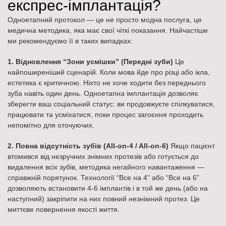
експрес-імплантація?
Одноетапний протокол — це не просто модна послуга, це
медична методика, яка має свої чіткі показання. Найчастіше
ми рекомендуємо її в таких випадках:
1. Відновлення “Зони усмішки” (Передні зуби)
Це
найпоширеніший сценарій. Коли мова йде про різці або ікла,
естетика є критичною. Ніхто не хоче ходити без переднього
зуба навіть один день. Одноетапна імплантація дозволяє
зберегти ваш соціальний статус: ви продовжуєте спілкуватися,
працювати та усміхатися, поки процес загоєння проходить
непомітно для оточуючих.
2. Повна відсутність зубів (All-on-4 / All-on-6)
Якщо пацієнт
втомився від незручних знімних протезів або готується до
видалення всіх зубів, методика негайного навантаження —
справжній порятунок. Технології “Все на 4” або “Все на 6”
дозволяють встановити 4-6 імплантів і в той же день (або на
наступний) закріпити на них повний незнімний протез. Це
миттєве повернення якості життя.