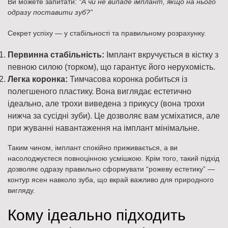
Ви можете запитати:
“А чи не випаде імплант, якщо на нього
одразу поставити зуб?”
Секрет успіху — у стабільності та правильному розрахунку.
Первинна стабільність:
Імплант вкручується в кістку з
певною силою (торком), що гарантує його нерухомість.
Легка коронка:
Тимчасова коронка робиться із
полегшеного пластику. Вона виглядає естетично
ідеально, але трохи виведена з прикусу (вона трохи
нижча за сусідні зуби). Це дозволяє вам усміхатися, але
при жуванні навантаження на імплант мінімальне.
Таким чином, імплант спокійно приживається, а ви
насолоджуєтеся повноцінною усмішкою. Крім того, такий підхід
дозволяє одразу правильно сформувати “рожеву естетику” —
контур ясен навколо зуба, що вкрай важливо для природного
вигляду.
Кому ідеально підходить