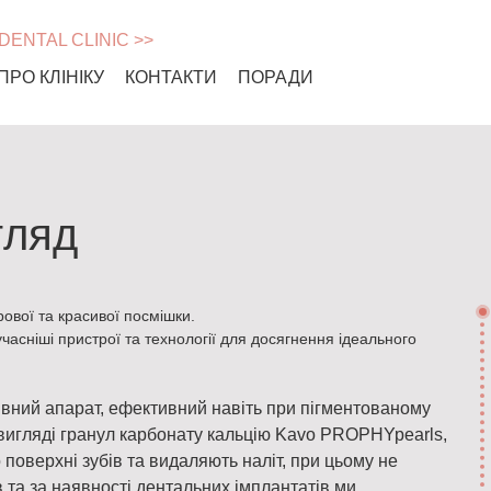
 DENTAL CLINIC >>
ПРО КЛІНІКУ
КОНТАКТИ
ПОРАДИ
гляд
ової та красивої посмішки.
учасніші пристрої та технології для досягнення ідеального
ивний апарат, ефективний навіть при пігментованому
 вигляді гранул карбонату кальцію Kavo PROPHYpearls,
 поверхні зубів та видаляють наліт, при цьому не
 та за наявності дентальних імплантатів ми