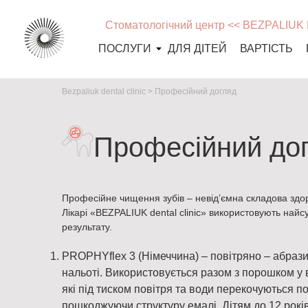
Стоматологічний центр << BEZPALIUK
ПОСЛУГИ
ДЛЯ ДІТЕЙ
ВАРТІСТЬ
Bezpaliuk dental clinic
>
Професійний догляд
Професійний до
Професійне чищення зубів – невід’ємна складова здор
Лікарі «BEZPALIUK dental clinic» використовують найс
результату.
PROPHYflex 3 (Німеччина) – повітряно – абраз
нальоті. Використовується разом з порошком у
які під тиском повітря та води перекочуються по
пошкоджуючи структуру емалі. Дітям до 12 років