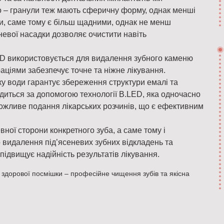
 – гранули теж мають сферичну форму, однак менші
ди, саме тому є більш щадними, однак не менш
невої насадки дозволяє очистити навіть
 використовується для видалення зубного каменю
раціями забезпечує точне та ніжне лікування.
ку води гарантує збереження структури емалі та
диться за допомогою технології B.LED, яка одночасно
 можливе подання лікарських розчинів, що є ефективним
вної сторони конкретного зуба, а саме тому і
видалення під’ясеневих зубних відкладень та
підвищує надійність результатів лікування.
я здорової посмішки – професійне чищення зубів та якісна