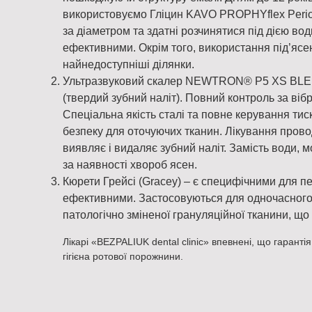
використовуємо Гліцин KAVO PROPHYflex Perio
за діаметром та здатні розчинятися під дією во
ефективними. Окрім того, використання під’ясе
найнедоступніші ділянки.
Ультразвуковий скалер NEWTRON® P5 XS BLED
(твердий зубний наліт). Повний контроль за віб
Спеціальна якість сталі та повне керування тис
безпеку для оточуючих тканин. Лікування прово
виявляє і видаляє зубний наліт. Замість води,
за наявності хвороб ясен.
Кюрети Грейсі (Gracey) – є специфічними для пе
ефективними. Застосовуються для одночасного 
патологічно зміненої грануляційної тканини, що 
Лікарі «BEZPALIUK dental clinic» впевнені, що гаранті
гігієна ротової порожнини.