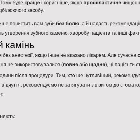
. Тому буде
краще
і корисніше, якщо
профілактичне
чищення
дбілюючого засобу.
лише почистить вам зуби
без болю
, а й надасть рекомендаці
ь утворення зубного каменю, хворобу пацієнта та інші факт
й камінь
я
без анестезії, якщо інше не вказано лікарем. Але сучасна
ня не використовувалися (
повне
або
щадне
), ці пацієнти
одини після процедури. Тим, хто ще чутливіший, рекоменду
 відчуття, рекомендуємо не затягувати з візитом до стомато
т.
зняють: