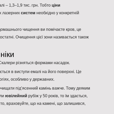
і – 1,3–1,9 тис. грн. Тобто
ціни
их лазерних
систем
необхідно у конкретній
 домашнього чищення ви помічаєте кров, це
статні. Очищення цієї зони називається також
ніки
 Скалери різняться формами насадок.
ється в виступи емалі на його поверхні. Це
огіях, особливо у державних.
 очищати під’ясенний камінь важче. Тому деяким
шли
ювілейний
рубіж у 50 років, то їм здається,
то, враховуйте, що на камені, що залишився,