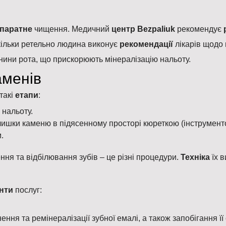
апаратне
чищення. Медичний
центр Bezpaliuk
рекомендує
скільки ретельно людина виконує
рекомендації
лікарів щодо 
ини рота, що прискорюють мінералізацію нальоту.
аменів
такі
етапи
:
 нальоту.
шки каменю в підясенному просторі кюреткою (інструментом
.
ня та відбілювання зубів – це різні процедури.
Техніка
їх 
анти
послуг:
ня та ремінералізації зубної емалі, а також запобігання її е