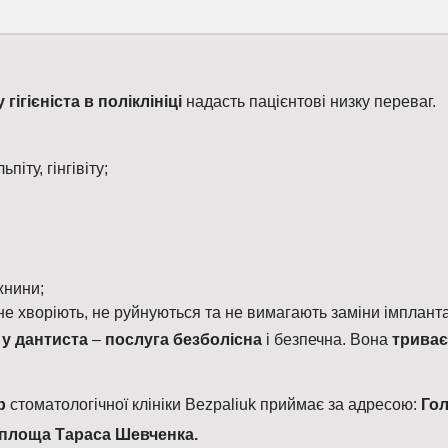
гігієніста в поліклініці
надасть пацієнтові низку переваг.
іту, гінгівіту;
жнини;
е хворіють, не руйнуються та не вимагають заміни імпланта
і у дантиста
–
послуга безболісна
і безпечна. Вона
трива
ар
стоматологічної клініки Bezpaliuk приймає за адресою:
Гол
площа Тараса Шевченка.