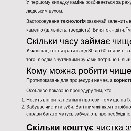
У першому випадку камінь розбивається за раху
людським вухом.
Застосовувана
технологія
зазвичай залежить в
каменю (щільність, твердість). Виняток – діти.
Скільки часу займає чищ
У часі
пацієнт витратить від 30 до 60 хвилин, з
того, людям з чутливими зубами потрібно біль
Кому можна робити чищ
Протипоказань для процедури немає, а
корист
Особливо показано процедуру тим, хто:
Носить вініри та незнімні протези, тому що на ї
Забуває чистити зуби. Вагітним жінкам потрібн
справи багато матусь забувають про необхідність
Скільки коштує
чистка з