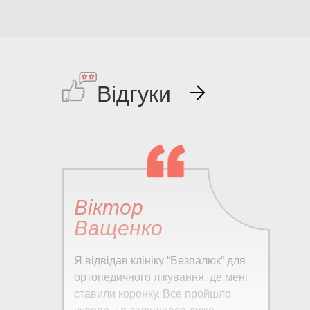
Відгуки
Віктор
Ващенко
Я відвідав клініку “Безпалюк” для
ортопедичного лікування, де мені
ставили коронку. Все пройшло