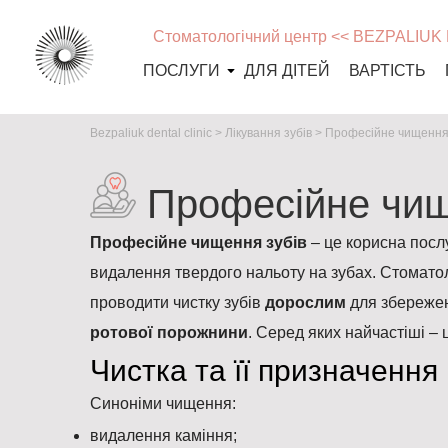
Стоматологічний центр << BEZPALIUK
ПОСЛУГИ
ДЛЯ ДІТЕЙ
ВАРТІСТЬ
Bezpaliuk dental clinic
>
Лікування зубів
>
Професійне чищення 
Професійне чищ
Професійне чищення зубів
– це корисна посл
видалення твердого нальоту на зубах. Стомато
проводити чистку зубів
дорослим
для збережен
ротової порожнини
. Серед яких найчастіші – це
Чистка та її призначення
Синоніми чищення:
видалення каміння;