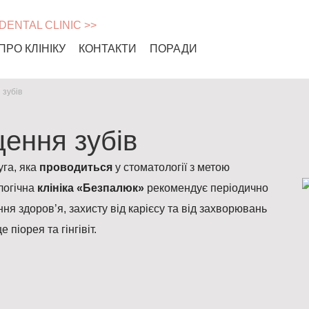
 DENTAL CLINIC >>
ПРО КЛІНІКУ
КОНТАКТИ
ПОРАДИ
зубів
ення зубів
уга, яка
проводиться
у стоматології з метою
логічна
клініка «Безпалюк»
рекомендує періодично
ня здоров’я, захисту від карієсу та від захворювань
 піорея та гінгівіт.