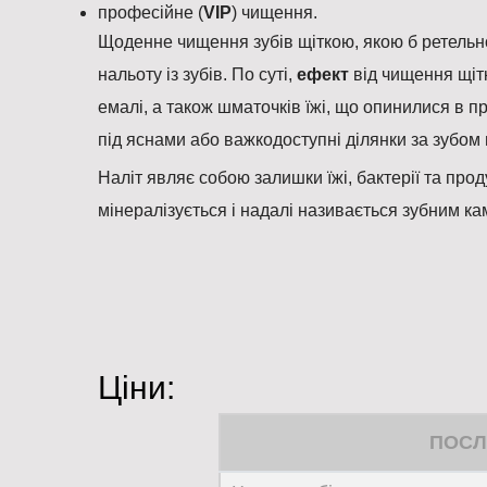
професійне (
VIP
) чищення.
Щоденне чищення зубів щіткою, якою б ретельн
нальоту із зубів. По суті,
ефект
від чищення щіт
емалі, а також шматочків їжі, що опинилися в п
під яснами або важкодоступні ділянки за зубом 
Наліт являє собою залишки їжі, бактерії та прод
мінералізується і надалі називається зубним к
Ціни:
ПОСЛ