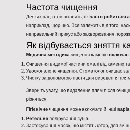
Частота чищення
Деяких пацієнтів цікавить, як
часто робиться 
наприклад, щорічно. Все залежить від того, на
неправильний прикус або захворювання порожн
Як відбувається зняття к
Медична методика
чищення каменю
включає
Очищення видимої частини емалі від каменю та
Удосконалене чищення. Стоматолог очищає зали
Чистку за допомогою пасти для виведення плям
Зверніть увагу, що видалення плям після очищен
різняться.
Гігієнічне
чищення може включати й інші
варі
Ретельне
полірування зубів.
Застосування масок, що містять фтор, для зміцнен