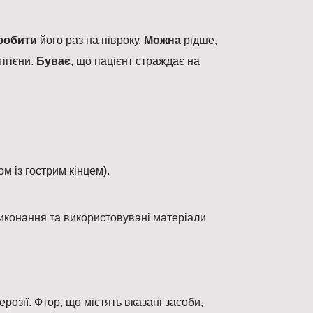
робити
його раз на півроку.
Можна
рідше,
гігієни.
Буває
, що пацієнт страждає на
 із гострим кінцем).
виконання та використовувані матеріали
розії. Фтор, що містять вказані засоби,