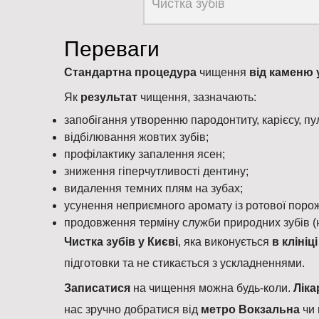
Чистка зубів
Переваги
Стандартна процедура
чищення
від каменю у 
Як
результат
чищення, зазначають:
запобігання утворенню пародонтиту, карієсу, пульп
відбілювання жовтих зубів;
профілактику запалення ясен;
зниження гіперчутливості дентину;
видалення темних плям на зубах;
усунення неприємного аромату із ротової поро
продовження терміну служби природних зубів (н
Чистка зубів у Києві
, яка виконується
в клініц
підготовки та не стикається з ускладненнями.
Записатися
на чищення можна будь-коли.
Лік
нас зручно добратися від
метро Вокзальна
чи