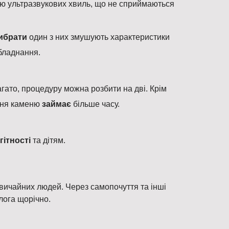
нню ультразвукових хвиль, що не сприймаються
ибрати
один з них змушують характеристики
обладнання.
агато, процедуру можна розбити на дві. Крім
ення каменю
займає
більше часу.
гітності
та дітям.
звичайних людей. Через самопочуття та інші
лога щорічно.