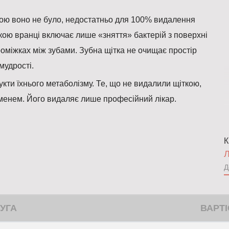
ою воно не було, недостатньо для 100% видалення
кою вранці включає лише «зняття» бактерій з поверхні
роміжках між зубами. Зубна щітка не очищає простір
мудрості.
укти їхнього метаболізму. Те, що не видалили щіткою,
аменем. Його видаляє лише професійний лікар.
К
Л
Д
УГА
ВАРТІ