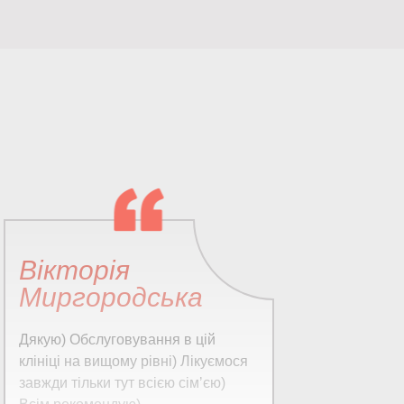
Вікторія
О
Миргородська
Ви
до
Дякую) Обслуговування в цій
Вр
клініці на вищому рівні) Лікуємося
ко
завжди тільки тут всією сімʼєю)
пр