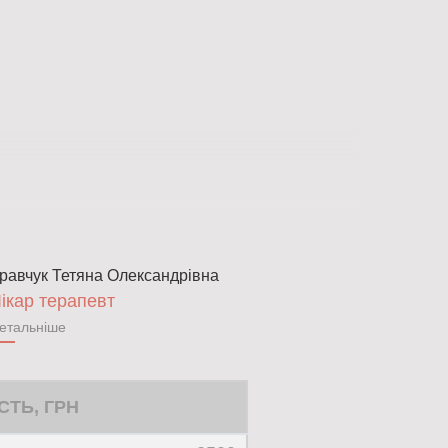
равчук Тетяна Олександрівна
ікар терапевт
етальніше
СТЬ, ГРН