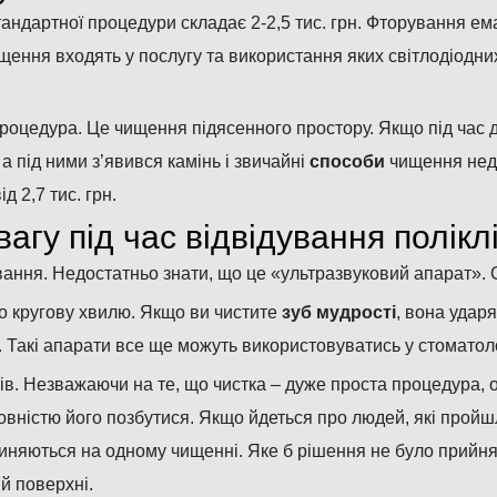
андартної процедури складає 2-2,5 тис. грн. Фторування емал
ищення входять у послугу та використання яких світлодіодн
процедура. Це чищення підясенного простору. Якщо під час
а під ними з’явився камінь і звичайні
способи
чищення недо
 2,7 тис. грн.
агу під час відвідування поліклі
ування. Недостатньо знати, що це «ультразвуковий апарат».
о кругову хвилю. Якщо ви чистите
зуб мудрості
, вона ударя
. Такі апарати все ще можуть використовуватись у стоматол
тів. Незважаючи на те, що чистка – дуже проста процедура,
вністю його позбутися. Якщо йдеться про людей, які прой
иняються на одному чищенні. Яке б рішення не було прийня
й поверхні.