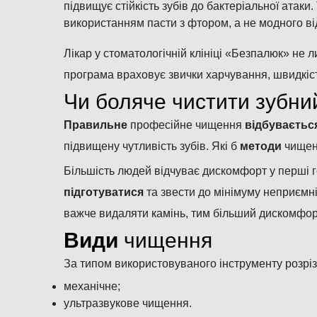
підвищує стійкість зубів до бактеріальної атаки
використанням пасти з фтором, а не модного ві
Лікар у стоматологічній клініці «Безпалюк» не 
програма враховує звички харчування, швидкіст
Чи боляче чистити зубни
Правильне
професійне чищення
відбуваєтьс
підвищену чутливість зубів. Які б
методи
чищен
Більшість людей відчуває дискомфорт у перші г
підготуватися
та звести до мінімуму неприємні
важче видаляти камінь, тим більший дискомфор
Види
чищення
За типом використовуваного інструменту розрі
механічне;
ультразвукове чищення.