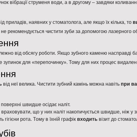
нок вібрації струменя води, а в другому – завдяки колива
ід приладів, наявних у стоматолога, але якщо їх кілька, то
в
 Їм не рекомендується чистити зуби за допомогою лазерного 
ення
алежно від обсягу роботи. Якщо зубного каменю насправді б
ше зупинок для «перепочинку». Тому для них процес видал
ення
ь
від неї велика. Чистити зубний камінь можна навіть
при ва
х поверхні швидше осідає наліт.
о враховувати, що у них наліт накопичується швидше, ніж у 
 гігієни рота. Тому в їхній графік
входить
візит до стомато
убів